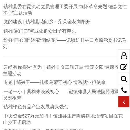
镇雄县委在昆流动党员管理工委开展“缅怀革命先烈 锤炼党性
初心”主题活动
党的建设 | 镇雄县花朗乡：朵朵金花向阳开
镇雄“家门口”就业让群众日子有奔头
绘好“同心圆” 浇灌“团结花”——记镇雄县林口乡原党委书记马
列
云尚有你·昭社有为｜镇雄县义工联开展“情暖夕阳”健康养老
主题活动
专题 | 邹兴玉——扎根乌蒙守初心 情系就业担使命
一老一小｜桑榆未晚践初心——记镇雄县人民法院特邀调解
员刘祖芳
镇雄绿色食品产业发展势头强劲
中央资金527万元加持！镇雄县生产障碍耕地治理项目在花
山乡正式启动