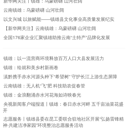
新华网关注丨镇雄：乌蒙磅礴 山河壮阔
云南镇雄：乌蒙磅礴 山河壮阔
以文兴城 以旅赋能——镇雄县文化事业高质量发展纪实
【新华网关注】云南镇雄：乌蒙磅礴 山河壮阔
全国176家企业汇聚镇雄助推云南“土特产”品牌化发展
镇雄：以一流营商环境释放百万人口大县发展活力
镇雄：绘就和美乡村新画卷
滇黔携手赤水河源头种下“希望树” 守护长江上游生态屏障
云南镇雄：无人机“飞”肥 科技助农促春管
镇雄：金浪翻涌赤水河花海如诗映春光
央视新闻客户端报道丨镇雄：春日赤水河畔 五千亩油菜花盛
开
志愿服务丨镇雄县委在昆工委联合驻地社区开展“弘扬雷锋精
神·共建洁净家园”环境整治志愿服务活动