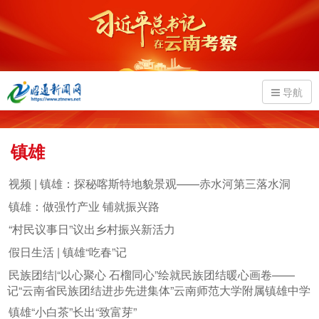
导航
镇雄
视频 | 镇雄：探秘喀斯特地貌景观——赤水河第三落水洞
镇雄：做强竹产业 铺就振兴路
“村民议事日”议出乡村振兴新活力
假日生活 | 镇雄“吃春”记
民族团结|“以心聚心 石榴同心”绘就民族团结暖心画卷——
记“云南省民族团结进步先进集体”云南师范大学附属镇雄中学
镇雄“小白茶”长出“致富芽”