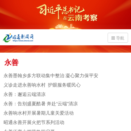
导航
永善
永善墨翰乡多方联动集中整治 凝心聚力保平安
义诊走进永善响水村 护眼服务暖民心
永善：邂逅云端清凉
永善：告别盛夏酷暑 奔赴“云端”清凉
永善响水村开展暑期儿童关爱活动
昭通永善开展火把节系列活动