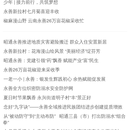
少年 | 接力前行，共筑梦想
永善新拉村七月菊喜迎丰收
椒麻漫山野 云南永善26万亩花椒采收忙
昭通永善推进地质灾害避险搬迁 群众入住安置新居
永善新拉村：花海漫山绘风景 “美丽经济”绽芬芳
昭通永善：党建引领“药”飘香 赋能产业“富”民生
永善26万亩花椒迎来采收季
一老一小 | 永善：银发生辉践初心 余热赋能促发展
永善全方位织密防溺水安全防护网
夏日时节果飘香 永兴街道明子村“丰”景正好
念好“九字诀”——永善全域推进民族团结进步创建提质增效
从“被动防守”到“主动布防” 昭通三县（市）打出防溺水“组合
拳”