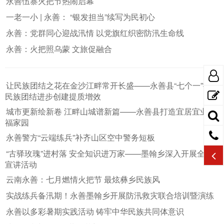
永善伍寨火把节热闹启幕
一老一小 | 永善： “银发担当”续写为民初心
永善：党群同心迎战汛情 以党旗红织密防汛生命线
永善：火把照乌蒙 文旅促融合
让民族团结之花在金沙江畔常开长盛——永善县“七个一”推动
民族团结进步创建提质增效
城市更新绘新卷 江畔山城谱新篇——永善县打造宜居宜业幸
福家园
永善警方“云端练兵”补齐山区空中警务短板
“古驿玫瑰”进村落 安全知识进万家——墨翰乡深入开展全民
宣讲活动
云南永善：七月燃情火把节 最炫彝乡民族风
实战练兵备汛期！永善墨翰乡开展防汛救灾联合培训暨演练
永善以多彩暑期实践活动 铸牢中华民族共同体意识