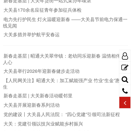
新春走基层 | 大关年货街一站式采办年味浓
大关县170余名应征青年参加征兵体检
电力先行护民生 灯火温暖迎新春 ——大关县节前电力保通一
线见闻
大关多措并举护航平安春运
新春走基层 | 昭通大关翠华镇：老幼同乐迎新春 温情相伴暖
人心
大关县举行2026年迎新春健步走活动
【人民网关注】昭通大关：加工赋能强产业 竹业“生金”惠民
生
新春走基层 | 大关新春活动暖邻里
大关县开展迎新春系列活动
党的建设丨大关县人民法院： “四心党建”引领司法新征程
大关：党建引领以技兴业赋能乡村振兴