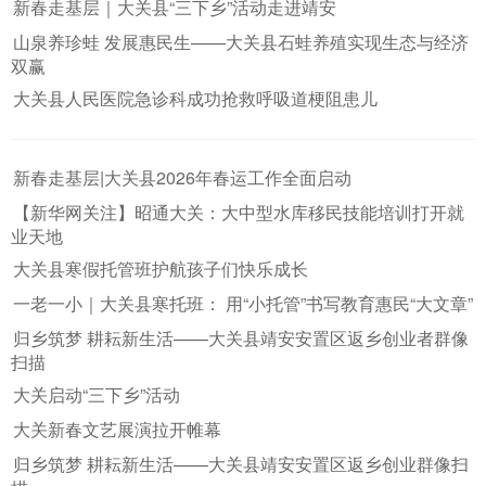
新春走基层｜大关县“三下乡”活动走进靖安
山泉养珍蛙 发展惠民生——大关县石蛙养殖实现生态与经济
双赢
大关县人民医院急诊科成功抢救呼吸道梗阻患儿
新春走基层|大关县2026年春运工作全面启动
【新华网关注】昭通大关：大中型水库移民技能培训打开就
业天地
大关县寒假托管班护航孩子们快乐成长
一老一小｜大关县寒托班： 用“小托管”书写教育惠民“大文章”
归乡筑梦 耕耘新生活——大关县靖安安置区返乡创业者群像
扫描
大关启动“三下乡”活动
大关新春文艺展演拉开帷幕
归乡筑梦 耕耘新生活——大关县靖安安置区返乡创业群像扫