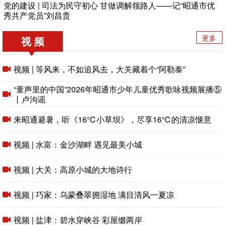
党的建设 | 司法为民守初心 甘做调解领路人——记“昭通市优
秀共产党员”刘昌贵
更多
视 频
视频 | 等风来，不如追风去，大关藏着个“阿勒泰”
“童声里的中国”2026年昭通市少年儿童优秀歌咏视频展播⑤
丨卢沟谣
来昭通避暑，听《16℃小草坝》，尽享16℃的清凉惬意
视频 | 水富：金沙湖畔 遇见最美小城
视频 | 大关：高原小城的大地诗行
视频 | 巧家：乌蒙叠翠拥湿地 满目清风一夏凉
视频 | 盐津：碧水穿峡谷 彩屋缀两岸