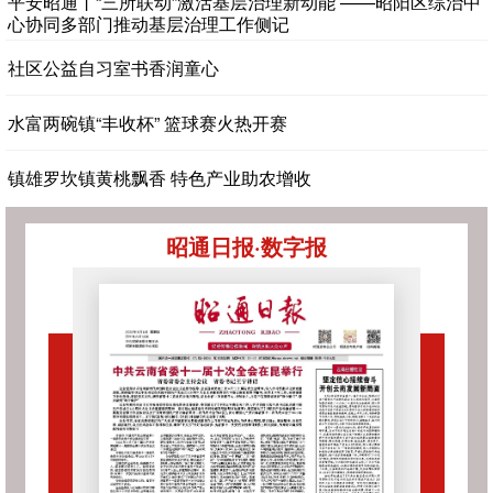
平安昭通丨“三所联动”激活基层治理新动能 ——昭阳区综治中
心协同多部门推动基层治理工作侧记
社区公益自习室书香润童心
水富两碗镇“丰收杯” 篮球赛火热开赛
镇雄罗坎镇黄桃飘香 特色产业助农增收
昭通日报·数字报