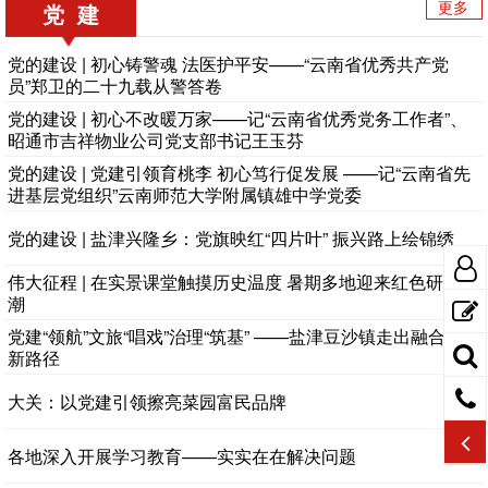
更多
党 建
党的建设 | 初心铸警魂 法医护平安——“云南省优秀共产党
员”郑卫的二十九载从警答卷
党的建设 | 初心不改暖万家——记“云南省优秀党务工作者”、
昭通市吉祥物业公司党支部书记王玉芬
党的建设 | 党建引领育桃李 初心笃行促发展 ——记“云南省先
进基层党组织”云南师范大学附属镇雄中学党委
党的建设 | 盐津兴隆乡：党旗映红“四片叶” 振兴路上绘锦绣
伟大征程 | 在实景课堂触摸历史温度 暑期多地迎来红色研学热
潮
党建“领航”文旅“唱戏”治理“筑基” ——盐津豆沙镇走出融合发展
新路径
大关：以党建引领擦亮菜园富民品牌
各地深入开展学习教育——实实在在解决问题