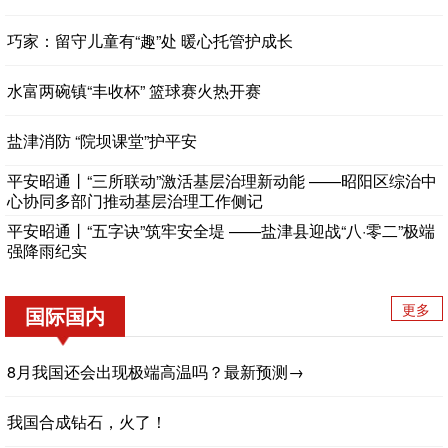
巧家：留守儿童有“趣”处 暖心托管护成长
水富两碗镇“丰收杯” 篮球赛火热开赛
盐津消防 “院坝课堂”护平安
平安昭通丨“三所联动”激活基层治理新动能 ——昭阳区综治中
心协同多部门推动基层治理工作侧记
平安昭通丨“五字诀”筑牢安全堤 ——盐津县迎战“八·零二”极端
强降雨纪实
更多
国际国内
8月我国还会出现极端高温吗？最新预测→
我国合成钻石，火了！