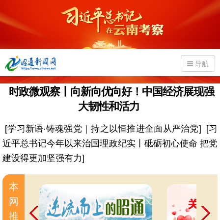
导航
时政微观察丨向新向优向好！中国经济展现强
大韧性和活力
[学习新语·铸魂强党｜持之以恒推进全面从严治党]
[习
近平总书记今年以来治国理政纪实丨砥砺初心使命 把党
建设得更加坚强有力]
本
网
推