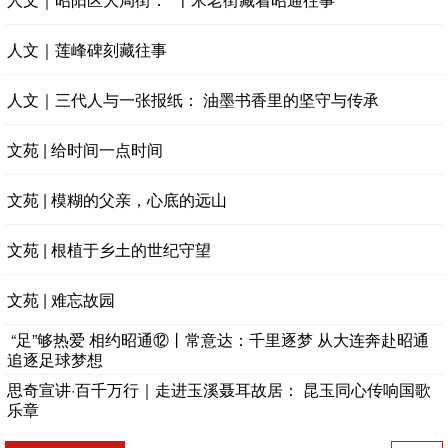
人文｜莲峰碑刻藏往事
人文｜三代人与一张报纸： 油墨书香里的坚守与传承
文苑 | 给时间一点时间
文苑 | 模糊的父亲，心底的远山
文苑 | 根植于乡土的世纪守望
文苑 | 难忘故园
“足”够热爱 相约昭通‌⑫丨常意达：千里逐梦 从大连奔赴昭通
追逐足球梦想
思奇宣讲·百千万行｜走进玉溪聂耳故居： 昆玉同心传响国歌
乐章