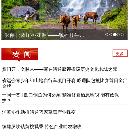
影像 | 深山“桃花源”——镇雄县牛场镇风光
更多
黉门开，文脉来——写在昭通获评省级历史文化名城之际
省运会青少年组山地自行车项目开赛 昭通队包揽比赛首日全部
金牌
一问一答 | 圆口铜鱼为何必须“精准修复栖息地”才能有效保
护？
沪滇协作助推昭通巧家草莓产业蝶变
镇雄罗坎镇黄桃飘香 特色产业助农增收