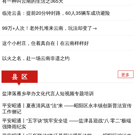
有一种叫云南的生活之365天
临沧云县：提前20分钟封路，60人35辆车成功避险
99万+人次！老外扎堆来云南，玩法却变了→
这个小村庄，住着真自在丨在云南样样好
以火之名，赴一场云南非遗之约
更多
县 区
盐津落雁乡举办文化代言人短视频专题培训
平安昭通丨夏夜清风送“法”来 ——昭阳区永丰镇创新普法宣传
工作侧记
平安昭通丨“五字诀”筑牢安全堤 ——盐津县迎战“八·零二”极端
强降雨纪实