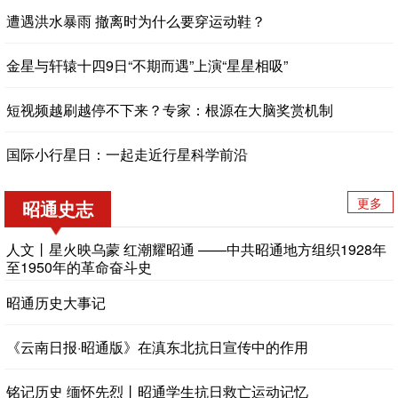
遭遇洪水暴雨 撤离时为什么要穿运动鞋？
金星与轩辕十四9日“不期而遇”上演“星星相吸”
短视频越刷越停不下来？专家：根源在大脑奖赏机制
国际小行星日：一起走近行星科学前沿
更多
昭通史志
人文丨星火映乌蒙 红潮耀昭通 ——中共昭通地方组织1928年
至1950年的革命奋斗史
昭通历史大事记
《云南日报·昭通版》在滇东北抗日宣传中的作用
铭记历史 缅怀先烈丨昭通学生抗日救亡运动记忆